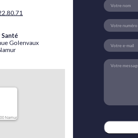
22.80.71
 Santé
nue Golenvaux
Namur
000 Namur