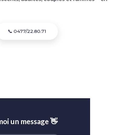
📞 0477/22.80.71
oi un message 👋