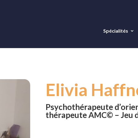
Spécialités
Elivia Haffn
Psychothérapeute d’orien
thérapeute AMC© – Jeu d