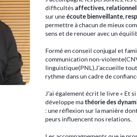
difficultés
affectives, relationnel
sur une
écoute bienveillante, re
permettre à chacun de mieux compr
sens et de renouer avec un équilib
Formé en conseil conjugal et famil
communication non-violente(CNV
linguistique(PNL).J’accueille tou
rythme dans un cadre de confiance
J’ai également écrit le livre « Et si
développe ma
théorie des dynam
: une réflexion sur la manière don
peurs influencent nos relations.
Les accompagnements que je pro