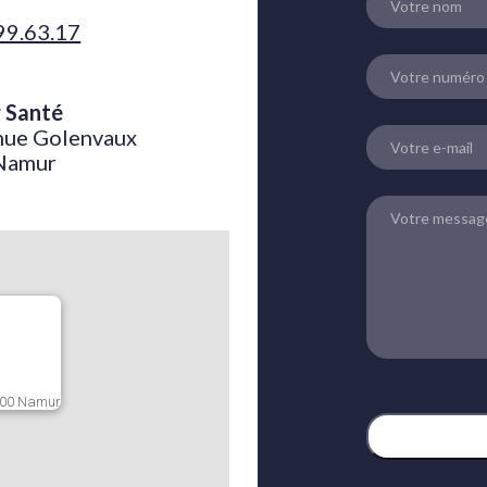
99.63.17
 Santé
nue Golenvaux
Namur
000 Namur