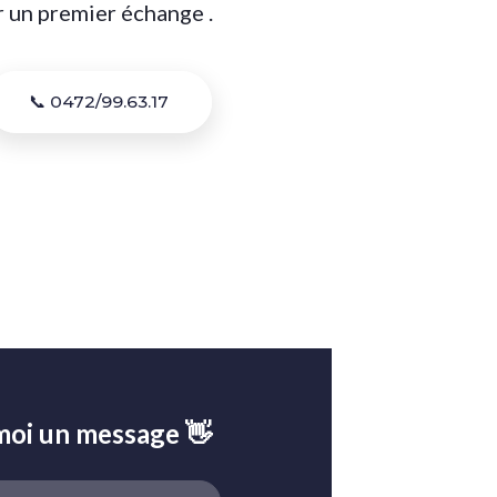
r un premier échange .
📞 0472/99.63.17
oi un message 👋