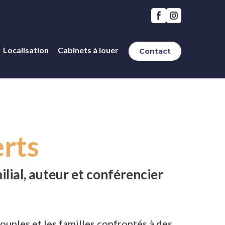
Localisation
Cabinets à louer
Contact
rts
ilial, auteur et conférencier
ouples et les familles confrontés à des